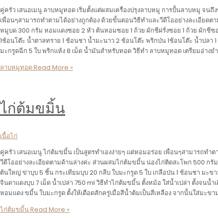
คู่ครัว เสนอเมนู ลาบหมูทอด เริ่มตั้งแต่ผสมเครื่องปรุงลาบหมู การปั้นลาบหมู จนถ
เพื่อนๆสามารถทำตามได้อย่างถูกต้อง ด้วยขั้นตอนวิธีทำและวีดีโออย่างละเอียดตา
หมูบด 300 กรัม หอมแดงซอย 2 หัว ต้นหอมซอย 1 ถ้วย ผักชีฝรั่งซอย 1 ถ้วย ผักชีซอย
1ช้อนโต๊ะ น้ำตาลทราย 1 ช้อนชา น้ำมะนาว 2 ช้อนโต๊ะ พริกป่น 1ช้อนโต๊ะ น้ำปลา 
มะกรูดฉีก 5 ใบ พริกแห้ง 8 เม็ด น้ำมันสำหรับทอด วิธีทำ ลาบหมูทอด เตรียมอ่างยำ
ลาบหมูทอด
Read More »
ไก่ต้มขมิ้น
เนื้อไก่
คู่ครัว เสนอเมนู ไก่ต้มขมิ้น เป็นสูตรทำเองง่ายๆ แต่หอมอร่อย เพื่อนๆสามารถทำต
วีดีโออย่างละเอียดตามด้านล่างค่ะ ส่วนผสมไก่ต้มขมิ้น น่องไก่ติดสะโพก 500 กรัม ข
ต้นใหญ่ ข่าบุบ 5 ชิ้น กระเทียมบุบ 20 กลีบ ใบมะกรูด 5 ใบ เกลือป่น 1 ช้อนชา มะข
จินดาแดงบุบ 7 เม็ด น้ำเปล่า 750 ml วิธีทำไก่ต้มขมิ้น ตั้งหม้อ ใส่น้ำเปล่า ตั้งจนน้ำ
หอมแดง ขมิ้น ใบมะกรูด ตั้งให้เดือดสักครู่เมื่อสีน้ำต้มเป็นสีเหลือง จากนั้นใส่มะข
ไก่ต้มขมิ้น
Read More »