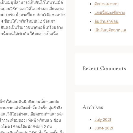
ป็นเมนูที่สามารถเก็บกินไว้ได้นานเมื่อ
ผัดกระเพรากบ
ั้นตอนวิธีทำและวีดีโออย่างละเอียดตาม
แกงเนื้อมะเขือพวง
1000 กรัม น้ำตาลปี๊บ ½ ช้อนโต๊ะ ซอสปรุง
อย 4 ช้อนโต๊ะ พริกไทยป่น 2 ช้อนชา
ต้มยำปลาช่อน
ูสันคอเป็นริ้วยาวขนาดพอดี เตรียมอ่าง
เส้นใหญ่ผัดฉ่าทะเล
กนั้นคนให้เข้ากัน ให้ละลายเป็นเนื้อ
Recent Comments
รนี้ทำให้แอดมินนึกถึงตอนเด็กๆเลยค่ะ
Archives
ทานยากแล้วมีแต่น้ำจิ้มสำเร็จ คู่ครัวจึง
ีทำและวีดีโออย่างละเอียดตามด้านล่างค่ะ
July 2021
น้ำกระเทียมดอง 1 ทัพพี พริกป่น 3 ช้อน
าวโพด 1 ช้อนโต๊ะ ผักชีซอย 2 ต้น
June 2021
ารชิมเป็นหลัก วิธีทำน้ำจิ้มลูกชิ้น ตั้ง