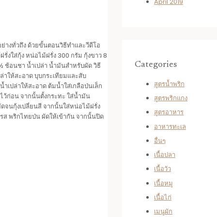
April 2019
ย่างทั่วถึง ด้วยขั้นตอนวิธีทำและวีดีโอ
งใส่กุ้ง หน่อไม้ฝรั่ง 300 กรัม กุ้งขาว 8
Categories
 ช้อนชา น้ำเปล่า น้ำมันสำหรับผัด วิธี
้ำเปล่าให้สะอาด บุบกระเทียมและสับ
สูตรน้ำพริก
้ำเปล่าให้สะอาด ต้มน้ำใส่เกลือป่นเล็ก
ักไว้ก่อน จากนั้นตั้งกระทะ ใส่น้ำมัน
สูตรพริกแกง
จนกุ้งเปลี่ยนสี จากนั้นใส่หน่อไม้ฝรั่ง
สูตรอาหาร
งรส พริกไทยป่น ผัดให้เข้ากัน จากนั้นปิด
อาหารทะเล
อื่นๆ
เนื้อปลา
เนื้อวัว
เนื้อหมู
เนื้อไก่
เมนูผัก