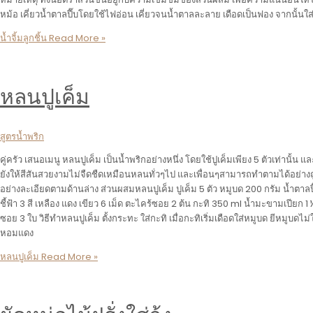
หม้อ เคี่ยวน้ำตาลปี๊บโดยใช้ไฟอ่อน เคี่ยวจนน้ำตาลละลาย เดือดเป็นฟอง จากนั้นใส่
น้ำจิ้มลูกชิ้น
Read More »
หลนปูเค็ม
สูตรน้ำพริก
คู่ครัว เสนอเมนู หลนปูเค็ม เป็นน้ำพริกอย่างหนึ่ง โดยใช้ปูเค็มเพียง 5 ตัวเท่านั้น 
ยังให้สีสันสวยงามไม่จืดชืดเหมือนหลนทั่วๆไป และเพื่อนๆสามารถทำตามได้อย่างถูก
อย่างละเอียดตามด้านล่าง ส่วนผสมหลนปูเค็ม ปูเค็ม 5 ตัว หมูบด 200 กรัม น้ำตาลปี๊
ชี้ฟ้า 3 สี เหลือง แดง เขียว 6 เม็ด ตะไคร้ซอย 2 ต้น กะทิ 350 ml น้ำมะขามเปียก
ซอย 3 ใบ วิธีทำหลนปูเค็ม ตั้งกระทะ ใส่กะทิ เมื่อกะทิเริ่มเดือดใส่หมูบด ยีหมูบดไม่ใ
หอมแดง
หลนปูเค็ม
Read More »