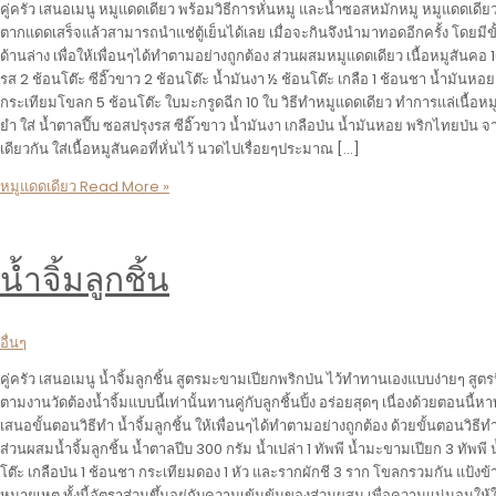
คู่ครัว เสนอเมนู หมูแดดเดียว พร้อมวิธีการหั่นหมู และน้ำซอสหมักหมู หมูแดดเดียวเ
ตากแดดเสร็จแล้วสามารถนำแช่ตู้เย็นได้เลย เมื่อจะกินจึงนำมาทอดอีกครั้ง โดยมีข
ด้านล่าง เพื่อให้เพื่อนๆได้ทำตามอย่างถูกต้อง ส่วนผสมหมูแดดเดียว เนื้อหมูสันคอ 
รส 2 ช้อนโต๊ะ ซีอิ๊วขาว 2 ช้อนโต๊ะ น้ำมันงา ½ ช้อนโต๊ะ เกลือ 1 ช้อนชา น้ำมันห
กระเทียมโขลก 5 ช้อนโต๊ะ ใบมะกรูดฉีก 10 ใบ วิธีทำหมูแดดเดียว ทำการแล่เนื้อหม
ยำ ใส่ น้ำตาลปี๊บ ซอสปรุงรส ซีอิ๊วขาว น้ำมันงา เกลือป่น น้ำมันหอย พริกไทยป่น จา
เดียวกัน ใส่เนื้อหมูสันคอที่หั่นไว้ นวดไปเรื่อยๆประมาณ […]
หมูแดดเดียว
Read More »
น้ำจิ้มลูกชิ้น
อื่นๆ
คู่ครัว เสนอเมนู น้ำจิ้มลูกชิ้น สูตรมะขามเปียกพริกป่น ไว้ทำทานเองแบบง่ายๆ สูต
ตามงานวัดต้องน้ำจิ้มแบบนี้เท่านั้นทานคู่กับลูกชิ้นปิ้ง อร่อยสุดๆ เนื่องด้วยตอนนี้หา
เสนอขั้นตอนวิธีทำ น้ำจิ้มลูกชิ้น ให้เพื่อนๆได้ทำตามอย่างถูกต้อง ด้วยขั้นตอนวิธ
ส่วนผสมน้ำจิ้มลูกชิ้น น้ำตาลปีบ 300 กรัม น้ำเปล่า 1 ทัพพี น้ำมะขามเปียก 3 ทัพพี 
โต๊ะ เกลือป่น 1 ช้อนชา กระเทียมดอง 1 หัว และรากผักชี 3 ราก โขลกรวมกัน แป้งข้
หมายเหตุ ทั้งนี้อัตราส่วนขึ้นอยู่กับความเข้มข้มของส่วนผสม เพื่อความแน่นอนให้ใช้ก