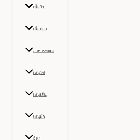
เนื้อวัว
เนื้อปลา
อาหารทะเล
เมนูไข่
เมนูเส้น
เมนูผัก
อื่นๆ