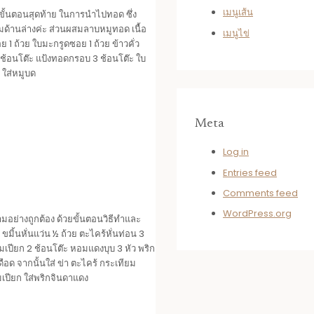
เมนูเส้น
ึงขั้นตอนสุดท้าย ในการนำไปทอด ซึ่ง
มด้านล่างค่ะ ส่วนผสมลาบหมูทอด เนื้อ
เมนูไข่
 1 ถ้วย ใบมะกรูดซอย 1 ถ้วย ข้าวคั่ว
1 ช้อนโต๊ะ แป้งทอดกรอบ 3 ช้อนโต๊ะ ใบ
 ใส่หมูบด
Meta
Log in
Entries feed
Comments feed
WordPress.org
ามอย่างถูกต้อง ด้วยขั้นตอนวิธีทำและ
มิ้นหั่นแว่น ½ ถ้วย ตะไคร้หั่นท่อน 3
ามเปียก 2 ช้อนโต๊ะ หอมแดงบุบ 3 หัว พริก
เดือด จากนั้นใส่ ข่า ตะไคร้ กระเทียม
ามเปียก ใส่พริกจินดาแดง