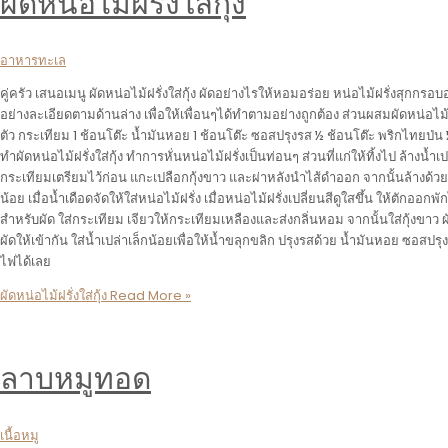
ผัดหน่อไม้ฝรั่งใส่กุ้ง
อาหารทะเล
คู่ครัว เสนอเมนู ผัดหน่อไม้ฝรั่งใส่กุ้ง ผัดอย่างไรให้หอมอร่อย หน่อไม้ฝรั่งสุกกรอบอ
อย่างละเอียดตามด้านล่าง เพื่อให้เพื่อนๆได้ทำตามอย่างถูกต้อง ส่วนผสมผัดหน่อไม้ฝรั่
ตัว กระเทียม 1 ช้อนโต๊ะ น้ำมันหอย 1 ช้อนโต๊ะ ซอสปรุงรส ½ ช้อนโต๊ะ พริกไทยป่น ½
ทำผัดหน่อไม้ฝรั่งใส่กุ้ง ทำการหั่นหน่อไม้ฝรั่งเป็นท่อนๆ ส่วนที่แก่ให้ทิ้งไป ล้างน
กระเทียมเตรียมไว้ก่อน แกะเปลือกกุ้งขาว และผ่าหลังนำไส้ดำออก จากนั้นล้างด้วยน
น้อย เมื่อน้ำเดือดจัดให้ใส่หน่อไม้ฝรั่ง เมื่อหน่อไม้ฝรั่งเปลี่ยนสีดูใสขึ้น ให้ตักออกพ
สำหรับผัด ใส่กระเทียม เจียวให้กระเทียมเหลืองและส่งกลิ่นหอม จากนั้นใส่กุ้งขาว ผัด
ผัดให้เข้ากัน ใส่น้ำเปล่าเล็กน้อยเพื่อให้น้ำขลุกขลิก ปรุงรสด้วย น้ำมันหอย ซอสปรุ
ไฟได้เลย
ผัดหน่อไม้ฝรั่งใส่กุ้ง
Read More »
ลาบหมูทอด
เนื้อหมู