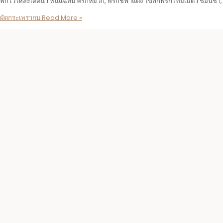
พักไว้ให้สะเด็ดน้ำ หั่นแฉล่บ พริกหยวก, พริกชี้ฟ้าแดง โขลกพริกไทยเม็ด 1 ช้อนชา,
ผัดกระเพรากบ
Read More »