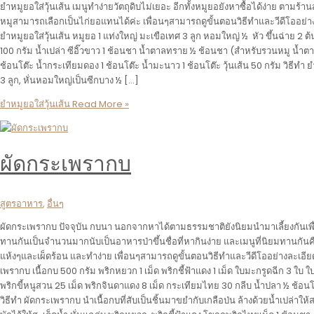
ยำหมูยอใส่วุ้นเส้น เมนูทำง่ายวัตถุดิบไม่เยอะ อีกทั้งหมูยอยังหาซื้อได้ง่าย ตามร
หมูสามารถเลือกเป็นไก่ยอแทนได้ค่ะ เพื่อนๆสามารถดูขั้นตอนวิธีทำและวีดีโออย่
ยำหมูยอใส่วุ้นเส้น หมูยอ 1 แท่งใหญ่ มะเขือเทศ 3 ลูก หอมใหญ่ ½ หัว ขึ้นฉ่าย 2 
100 กรัม น้ำเปล่า ซีอิ๊วขาว 1 ช้อนชา น้ำตาลทราย ½ ช้อนชา (สำหรับรวนหมู น้ำ
ช้อนโต๊ะ น้ำกระเทียมดอง 1 ช้อนโต๊ะ น้ำมะนาว 1 ช้อนโต๊ะ วุ้นเส้น 50 กรัม วิธีทำ ย
3 ลูก, หั่นหอมใหญ่เป็นซีกบาง ½ […]
ยำหมูยอใส่วุ้นเส้น
Read More »
ผัดกระเพรากบ
สูตรอาหาร
,
อื่นๆ
ผัดกระเพรากบ ปัจจุบัน กบนา นอกจากหาได้ตามธรรมชาติยังนิยมนำมาเลี้ยงกันเพื
ทานกันเป็นจำนวนมากนับเป็นอาหารป่าขึ้นชื่อที่หากินง่าย และเมนูที่นิยมทานกั
แห้งๆและเผ็ดร้อน และทำง่าย เพื่อนๆสามารถดูขั้นตอนวิธีทำและวีดีโออย่างละเอี
เพรากบ เนื้อกบ 500 กรัม พริกหยวก 1 เม็ด พริกชี้ฟ้าแดง 1 เม็ด ใบมะกรูดฉีก 3 ใบ 
พริกขี้หนูสวน 25 เม็ด พริกจินดาแดง 8 เม็ด กระเทียมไทย 30 กลีบ น้ำปลา ½ ช้อนโ
วิธีทำ ผัดกระเพรากบ นำเนื้อกบที่สับเป็นชิ้นมาขยำกับเกลือป่น ล้างด้วยน้ำเปล่าใ