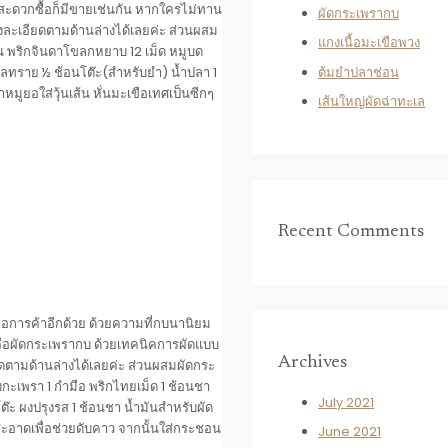
้านสะดวกซื้อก็มีขายเช่นกัน หากใครไม่ทาน
ผัดกระเพรากบ
างละเอียดตามด้านล่างได้เลยค่ะ ส่วนผสม
แกงเนื้อมะเขือพวง
ต้น พริกจินดาโขลกหยาบ 12 เม็ด หมูบด
ต้มยำปลาช่อน
ตาลทราย ½ ช้อนโต๊ะ(สำหรับยำ) น้ำปลา 1
ำหมูยอใส่วุ้นเส้น หั่นมะเขือเทศเป็นซีกๆ
เส้นใหญ่ผัดฉ่าทะเล
Recent Comments
่อการค้าอีกด้วย ด้วยความที่กบนานิยม
นคือผัดกระเพรากบ ด้วยเทคนิคการผัดแบบ
Archives
ยดตามด้านล่างได้เลยค่ะ ส่วนผสมผัดกระ
ใบกะเพรา 1 กำมือ พริกไทยเม็ด 1 ช้อนชา
July 2021
ต๊ะ ผงปรุงรส 1 ช้อนชา น้ำมันสำหรับผัด
ห้สะอาดเพื่อช่วยดับคาว จากนั้นใส่กระชอน
June 2021