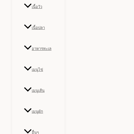
เนื้อวัว
เนื้อปลา
อาหารทะเล
เมนูไข่
เมนูเส้น
เมนูผัก
อื่นๆ