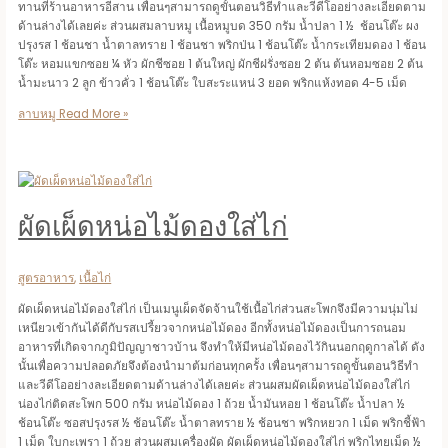
ทานที่ร้านอาหารอีสาน เพื่อนๆสามารถดูขั้นตอนวิธีทำและวีดีโออย่างละเอียดตาม
ด้านล่างได้เลยค่ะ ส่วนผสมลาบหมู เนื้อหมูบด 350 กรัม น้ำปลา 1 ½ ช้อนโต๊ะ ผง
ปรุงรส 1 ช้อนชา น้ำตาลทราย 1 ช้อนชา พริกป่น 1 ช้อนโต๊ะ น้ำกระเทียมดอง 1 ช้อน
โต๊ะ หอมแขกซอย ¼ หัว ผักชีซอย 1 ต้นใหญ่ ผักชีฝรั่งซอย 2 ต้น ต้นหอมซอย 2 ต้น
น้ำมะนาว 2 ลูก ข้าวคั่ว 1 ช้อนโต๊ะ ใบสะระแหน่ 3 ยอด พริกแห้งทอด 4-5 เม็ด
ลาบหมู
Read More »
ผัดเผ็ดหน่อไม้ดองใส่ไก่
สูตรอาหาร
,
เนื้อไก่
ผัดเผ็ดหน่อไม้ดองใส่ไก่ เป็นเมนูเผ็ดจัดจ้านใช้เนื้อไก่ส่วนสะโพกจึงมีความนุ่มไม่
เหนียวเข้ากันได้ดีกับรสเปรี้ยวจากหน่อไม้ดอง อีกทั้งหน่อไม้ดองเป็นการถนอม
อาหารที่เกิดจากภูมิปัญญาชาวบ้าน จึงทำให้มีหน่อไม้ดองไว้กินนอกฤดูกาลได้ ดัง
นั้นเพื่อความปลอดภัยจึงต้องนำมาต้มก่อนทุกครั้ง เพื่อนๆสามารถดูขั้นตอนวิธีทำ
และวีดีโออย่างละเอียดตามด้านล่างได้เลยค่ะ ส่วนผสมผัดเผ็ดหน่อไม้ดองใส่ไก่
น่องไก่ติดสะโพก 500 กรัม หน่อไม้ดอง 1 ถ้วย น้ำมันหอย 1 ช้อนโต๊ะ น้ำปลา ½
ช้อนโต๊ะ ซอสปรุงรส ½ ช้อนโต๊ะ น้ำตาลทราย ½ ช้อนชา พริกหยวก 1 เม็ด พริกชี้ฟ้า
1 เม็ด ใบกะเพรา 1 ถ้วย ส่วนผสมเครื่องผัด ผัดเผ็ดหน่อไม้ดองใส่ไก่ พริกไทยเม็ด ½