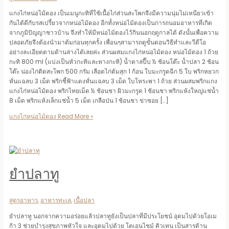
แกงไก่หน่อไม้ดอง เป็นเมนูกะทิที่ใช้เนื้อไก่ส่วนสะโพกจึงมีความนุ่มไม่เหนียวเข้า
กันได้ดีกับรสเปรี้ยวจากหน่อไม้ดอง อีกทั้งหน่อไม้ดองเป็นการถนอมอาหารที่เกิด
จากภูมิปัญญาชาวบ้าน จึงทำให้มีหน่อไม้ดองไว้กินนอกฤดูกาลได้ ดังนั้นเพื่อความ
ปลอดภัยจึงต้องนำมาต้มก่อนทุกครั้ง เพื่อนๆสามารถดูขั้นตอนวิธีทำและวีดีโอ
อย่างละเอียดตามด้านล่างได้เลยค่ะ ส่วนผสมแกงไก่หน่อไม้ดอง หน่อไม้ดอง 1 ถ้วย
กะทิ 800 ml (แบ่งเป็นหัวกะทิและหางกะทิ) น้ำตาลปี๊บ ½ ช้อนโต๊ะ น้ำปลา 2 ช้อน
โต๊ะ น่องไก่ติดสะโพก 500 กรัม เลือดไก่ต้มสุก 1 ก้อน ใบมะกรูดฉีก 5 ใบ พริกหยวก
หั่นแฉลบ 3 เม็ด พริกชี้ฟ้าแดงหั่นแฉลบ 3 เม็ด ใบโหระพา 1 ถ้วย ส่วนผสมพริกแกง
แกงไก่หน่อไม้ดอง พริกไทยเม็ด ½ ช้อนชา ผิวมะกรูด 1 ช้อนชา พริกแห้งใหญ่แช่น้ำ
8 เม็ด พริกแห้งเล็กแช่น้ำ 5 เม็ด เกลือป่น 1 ช้อนชา ข่าซอย […]
แกงไก่หน่อไม้ดอง
Read More »
ยำปลาทู
สูตรอาหาร
,
อาหารทะเล
,
เนื้อปลา
ยำปลาทู นอกจากความอร่อยแล้วปลาทูยังเป็นปลาที่มีประโยชน์ อุดมไปด้วยโอเม
ก้า 3 ช่วยบำรุงสุขภาพหัวใจ และอุดมไปด้วย โคเอนไซม์ คิวเทน เป็นสารต้าน