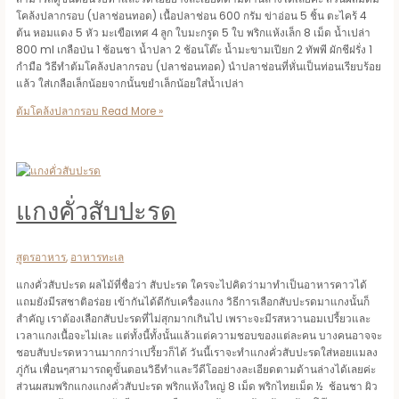
โคล้งปลากรอบ (ปลาช่อนทอด) เนื้อปลาช่อน 600 กรัม ข่าอ่อน 5 ชิ้น ตะไคร้ 4
ต้น หอมแดง 5 หัว มะเขือเทศ 4 ลูก ใบมะกรูด 5 ใบ พริกแห้งเล็ก 8 เม็ด น้ำเปล่า
800 ml เกลือป่น 1 ช้อนชา น้ำปลา 2 ช้อนโต๊ะ น้ำมะขามเปียก 2 ทัพพี ผักชีฝรั่ง 1
กำมือ วิธีทำต้มโคล้งปลากรอบ (ปลาช่อนทอด) นำปลาช่อนที่หั่นเป็นท่อนเรียบร้อย
แล้ว ใส่เกลือเล็กน้อยจากนั้นขยำเล็กน้อยใส่น้ำเปล่า
ต้มโคล้งปลากรอบ
Read More »
แกงคั่วสับปะรด
สูตรอาหาร
,
อาหารทะเล
แกงคั่วสับปะรด ผลไม้ที่ชื่อว่า สับปะรด ใครจะไปคิดว่ามาทำเป็นอาหารคาวได้
แถมยังมีรสชาติอร่อย เข้ากันได้ดีกับเครื่องแกง วิธีการเลือกสับปะรดมาแกงนั้นก็
สำคัญ เราต้องเลือกสับปะรดที่ไม่สุกมากเกินไป เพราะจะมีรสหวานอมเปรี้ยวและ
เวลาแกงเนื้อจะไม่เละ แต่ทั้งนี้ทั้งนั้นแล้วแต่ความชอบของแต่ละคน บางคนอาจจะ
ชอบสับปะรดหวานมากกว่าเปรี้ยวก็ได้ วันนี้เราจะทำแกงคั่วสับปะรดใส่หอยแมลง
ภู่กัน เพื่อนๆสามารถดูขั้นตอนวิธีทำและวีดีโออย่างละเอียดตามด้านล่างได้เลยค่ะ
ส่วนผสมพริกแกงแกงคั่วสับปะรด พริกแห้งใหญ่ 8 เม็ด พริกไทยเม็ด ½ ช้อนชา ผิว