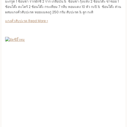
มะกรูด 1 ช้อนชา รากผักชี 2 ราก เกลือป่น ½ ช้อนชา กุ้งแห้ง 2 ช้อนโต๊ะ ข่าซอย 1
ช้อนโต๊ะ ตะไคร้ 2 ช้อนโต๊ะ กระเทียม 7 กลีบ หอมแดง 10 หัว กะปิ ½ ช้อนโต๊ะ ส่วน
ผสมแกงคั่วสับปะรด หอยแมลงภู่ 250 กรัม สับปะรด ½ ลูก กะทิ
แกงคั่วสับปะรด
Read More »