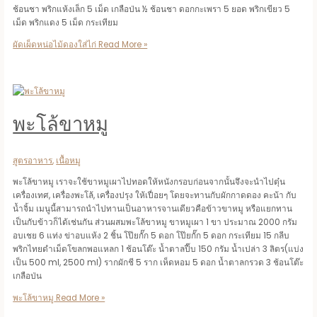
ช้อนชา พริกแห้งเล็ก 5 เม็ด เกลือป่น ½ ช้อนชา ดอกกะเพรา 5 ยอด พริกเขียว 5
เม็ด พริกแดง 5 เม็ด กระเทียม
ผัดเผ็ดหน่อไม้ดองใส่ไก่
Read More »
พะโล้ขาหมู
สูตรอาหาร
,
เนื้อหมู
พะโล้ขาหมู เราจะใช้ขาหมูเผาไปทอดให้หนังกรอบก่อนจากนั้นจึงจะนำไปตุ๋น
เครื่องเทศ, เครื่องพะโล้, เครื่องปรุง ให้เปื่อยๆ โดยจะทานกับผักกาดดอง คะน้า กับ
น้ำจิ้ม เมนูนี้สามารถนำไปทานเป็นอาหารจานเดียวคือข้าวขาหมู หรือแยกทาน
เป็นกับข้าวก็ได้เช่นกัน ส่วนผสมพะโล้ขาหมู ขาหมูเผา 1 ขา ประมาณ 2000 กรัม
อบเชย 6 แท่ง ข่าอบแห้ง 2 ชิ้น โป๊ยกั๊ก 5 ดอก โป๊ยกั๊ก 5 ดอก กระเทียม 15 กลีบ
พริกไทยดำเม็ดโขลกพอแหลก 1 ช้อนโต๊ะ น้ำตาลปี๊บ 150 กรัม น้ำเปล่า 3 ลิตร(แบ่ง
เป็น 500 ml, 2500 ml) รากผักชี 5 ราก เห็ดหอม 5 ดอก น้ำตาลกรวด 3 ช้อนโต๊ะ
เกลือป่น
พะโล้ขาหมู
Read More »