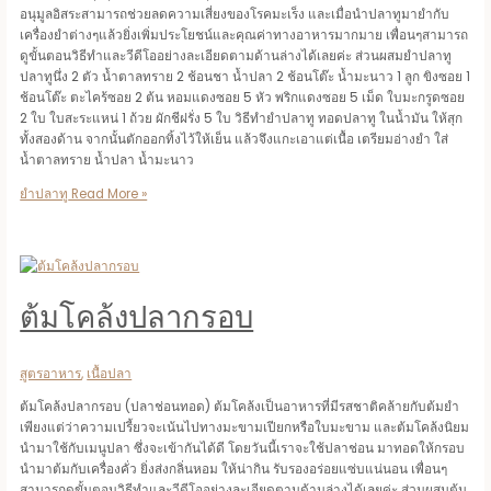
อนุมูลอิสระสามารถช่วยลดความเสี่ยงของโรคมะเร็ง และเมื่อนำปลาทูมายำกับ
เครื่องยำต่างๆแล้วยิ่งเพิ่มประโยชน์และคุณค่าทางอาหารมากมาย เพื่อนๆสามารถ
ดูขั้นตอนวิธีทำและวีดีโออย่างละเอียดตามด้านล่างได้เลยค่ะ ส่วนผสมยำปลาทู
ปลาทูนึ่ง 2 ตัว น้ำตาลทราย 2 ช้อนชา น้ำปลา 2 ช้อนโต๊ะ น้ำมะนาว 1 ลูก ขิงซอย 1
ช้อนโต๊ะ ตะไคร้ซอย 2 ต้น หอมแดงซอย 5 หัว พริกแดงซอย 5 เม็ด ใบมะกรูดซอย
2 ใบ ใบสะระแหน่ 1 ถ้วย ผักชีฝรั่ง 5 ใบ วิธีทำยำปลาทู ทอดปลาทู ในน้ำมัน ให้สุก
ทั้งสองด้าน จากนั้นตักออกทิ้งไว้ให้เย็น แล้วจึงแกะเอาแต่เนื้อ เตรียมอ่างยำ ใส่
น้ำตาลทราย น้ำปลา น้ำมะนาว
ยำปลาทู
Read More »
ต้มโคล้งปลากรอบ
สูตรอาหาร
,
เนื้อปลา
ต้มโคล้งปลากรอบ (ปลาช่อนทอด) ต้มโคล้งเป็นอาหารที่มีรสชาติคล้ายกับต้มยำ
เพียงแต่ว่าความเปรี้ยวจะเน้นไปทางมะขามเปียกหรือใบมะขาม และต้มโคล้งนิยม
นำมาใช้กับเมนูปลา ซึ่งจะเข้ากันได้ดี โดยวันนี้เราจะใช้ปลาช่อน มาทอดให้กรอบ
นำมาต้มกับเครื่องคั่ว ยิ่งส่งกลิ่นหอม ให้น่ากิน รับรองอร่อยแซ่บแน่นอน เพื่อนๆ
สามารถดูขั้นตอนวิธีทำและวีดีโออย่างละเอียดตามด้านล่างได้เลยค่ะ ส่วนผสมต้ม