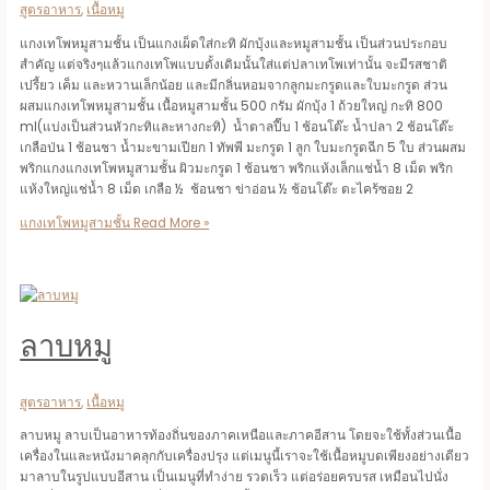
สูตรอาหาร
,
เนื้อหมู
แกงเทโพหมูสามชั้น เป็นแกงเผ็ดใส่กะทิ ผักบุ้งและหมูสามชั้น เป็นส่วนประกอบ
สำคัญ แต่จริงๆแล้วแกงเทโพแบบดั้งเดิมนั้นใส่แต่ปลาเทโพเท่านั้น จะมีรสชาติ
เปรี้ยว เค็ม และหวานเล็กน้อย และมีกลิ่นหอมจากลูกมะกรูดและใบมะกรูด ส่วน
ผสมแกงเทโพหมูสามชั้น เนื้อหมูสามชั้น 500 กรัม ผักบุ้ง 1 ถ้วยใหญ่ กะทิ 800
ml(แบ่งเป็นส่วนหัวกะทิและหางกะทิ) น้ำตาลปี๊บ 1 ช้อนโต๊ะ น้ำปลา 2 ช้อนโต๊ะ
เกลือป่น 1 ช้อนชา น้ำมะขามเปียก 1 ทัพพี มะกรูด 1 ลูก ใบมะกรูดฉีก 5 ใบ ส่วนผสม
พริกแกงแกงเทโพหมูสามชั้น ผิวมะกรูด 1 ช้อนชา พริกแห้งเล็กแช่น้ำ 8 เม็ด พริก
แห้งใหญ่แช่น้ำ 8 เม็ด เกลือ ½ ช้อนชา ข่าอ่อน ½ ช้อนโต๊ะ ตะไคร้ซอย 2
แกงเทโพหมูสามชั้น
Read More »
ลาบหมู
สูตรอาหาร
,
เนื้อหมู
ลาบหมู ลาบเป็นอาหารท้องถิ่นของภาคเหนือและภาคอีสาน โดยจะใช้ทั้งส่วนเนื้อ
เครื่องในและหนังมาคลุกกับเครื่องปรุง แต่เมนูนี้เราจะใช้เนื้อหมูบดเพียงอย่างเดียว
มาลาบในรูปแบบอีสาน เป็นเมนูที่ทำง่าย รวดเร็ว แต่อร่อยครบรส เหมือนไปนั่ง