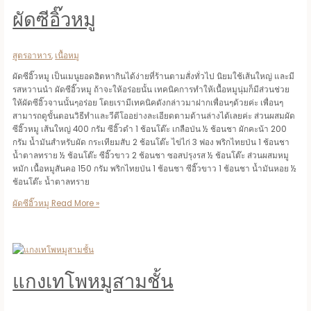
ผัดซีอิ๊วหมู
สูตรอาหาร
,
เนื้อหมู
ผัดซีอิ๊วหมู เป็นเมนูยอดฮิตหากินได้ง่ายที่ร้านตามสั่งทั่วไป นิยมใช้เส้นใหญ่ และมี
รสหวานนำ ผัดซีอิ๊วหมู ถ้าจะให้อร่อยนั้น เทคนิคการทำให้เนื้อหมูนุ่มก็มีส่วนช่วย
ให้ผัดซีอิ๊วจานนั้นๆอร่อย โดยเรามีเทคนิคดังกล่าวมาฝากเพื่อนๆด้วยค่ะ เพื่อนๆ
สามารถดูขั้นตอนวิธีทำและวีดีโออย่างละเอียดตามด้านล่างได้เลยค่ะ ส่วนผสมผัด
ซีอิ๊วหมู เส้นใหญ่ 400 กรัม ซีอิ๊วดำ 1 ช้อนโต๊ะ เกลือป่น ½ ช้อนชา ผักคะน้า 200
กรัม น้ำมันสำหรับผัด กระเทียมสับ 2 ช้อนโต๊ะ ไข่ไก่ 3 ฟอง พริกไทยป่น 1 ช้อนชา
น้ำตาลทราย ½ ช้อนโต๊ะ ซีอิ๊วขาว 2 ช้อนชา ซอสปรุงรส ½ ช้อนโต๊ะ ส่วนผสมหมู
หมัก เนื้อหมูสันคอ 150 กรัม พริกไทยป่น 1 ช้อนชา ซีอิ๊วขาว 1 ช้อนชา น้ำมันหอย ½
ช้อนโต๊ะ น้ำตาลทราย
ผัดซีอิ๊วหมู
Read More »
แกงเทโพหมูสามชั้น