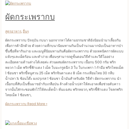
ผัดกระเพรากบ
สูตรอาหาร
,
อื่นๆ
ผัดกระเพรากบ ปัจจุบัน กบนา นอกจากหาได้ตามธรรมชาติยังนิยมนำมาเลี้ยงกัน
เพื่อการค้าอีกด้วย ด้วยความที่กบนานิยมทานกันเป็นจำนวนมากนับเป็นอาหารป่า
ขึ้นชื่อที่หากินง่าย และเมนูที่นิยมทานกันคือผัดกระเพรากบ ด้วยเทคนิคการผัดแบบ
แห้งๆและเผ็ดร้อน และทำง่าย เพื่อนๆสามารถดูขั้นตอนวิธีทำและวีดีโออย่าง
ละเอียดตามด้านล่างได้เลยค่ะ ส่วนผสมผัดกระเพรากบ เนื้อกบ 500 กรัม พริก
หยวก 1 เม็ด พริกชี้ฟ้าแดง 1 เม็ด ใบมะกรูดฉีก 3 ใบ ใบกะเพรา 1 กำมือ พริกไทยเม็ด
1 ช้อนชา พริกขี้หนูสวน 25 เม็ด พริกจินดาแดง 8 เม็ด กระเทียมไทย 30 กลีบ
น้ำปลา ½ ช้อนโต๊ะ ผงปรุงรส 1 ช้อนชา น้ำมันสำหรับผัด วิธีทำ ผัดกระเพรากบ นำ
เนื้อกบที่สับเป็นชิ้นมาขยำกับเกลือป่น ล้างด้วยน้ำเปล่าให้สะอาดเพื่อช่วยดับคาว
จากนั้นใส่กระชอนพักไว้ให้สะเด็ดน้ำ หั่นแฉล่บ พริกหยวก, พริกชี้ฟ้าแดง โขลกพริก
ไทยเม็ด 1 ช้อนชา,
ผัดกระเพรากบ
Read More »