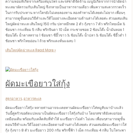
ความหอมที่เกิดจากเครื่องสมุนไพร และรสชาติจัดจ้าน เมนูนี้เกิดจากการนำผัดฉ่า
ทะเลมาผัดรวมกับเส้นใหญ่ จึงกลายเป็นอาหารจานเดียว เพิ่มความสะดวกรวดเร็ว
ในการรับประทาน หากใครยังไม่เคยลองทาน ลองทำทานได้เลยค่ะไม่ยาก เพื่อนๆ
สามารถดูขั้นตอนวิธีทำและวีดีโออย่างละเอียดตามด้านล่างได้เลยค่ะ ส่วนผสมเส้น
ใหญ่ผัดฉ่าทะเล เส้นใหญ่ 150 กรัม ปลาหมึกสด 2 ตัว กุ้งขาว 7 ตัว พริกไทยเม็ด ½
ช้อนชา กระเทียม 5 กลีบ พริกจินดา 10 เม็ด กระชายซอย 2 ช้อนโต๊ะ น้ำมันหอย 1
ช้อนโต๊ะ น้ำตาลทราย 1 ช้อนชา ซีอิ๊วขาว ½ ช้อนโต๊ะ น้ำปลา ½ ช้อนโต๊ะ ซีอิ๊วดำ 1
ช้อนชา พริกไทยอ่อน 1 ถ้วย พริกแดงหั่นแฉลบ 1
เส้นใหญ่ผัดฉ่าทะเล
Read More »
ผัดมะเขือยาวใส่กุ้ง
สูตรอาหาร
,
อาหารทะเล
ผัดมะเขือยาวใส่กุ้ง หลายท่านอาจจะเคยทานผัดมะเขือยาวใส่หมูสับมาบ้างแล้ว
วันนี้คู่ครัวขอดัดแปลงมาเป็นผัดมะเขือยาวใส่กุ้งกันบ้าง โดยรสชาติยังคงอร่อย
เหมือนเดิม พร้อมกับเคล็ดลับที่ทำให้ มะเขือยาวไม่ดำ ไม่เละ เพื่อนๆสามารถดูขั้น
ตอนวิธีทำและวีดีโออย่างละเอียดตามด้านล่างได้เลยค่ะ ส่วนผสมผัดมะเขือยาวใส่
กุ้ง กุ้งขาว 8 ตัว มะเขือยาว 200 กรัม พริกชี้ฟ้า 1 เม็ด กระเทียม 4 กลีบ ใบโหระพา