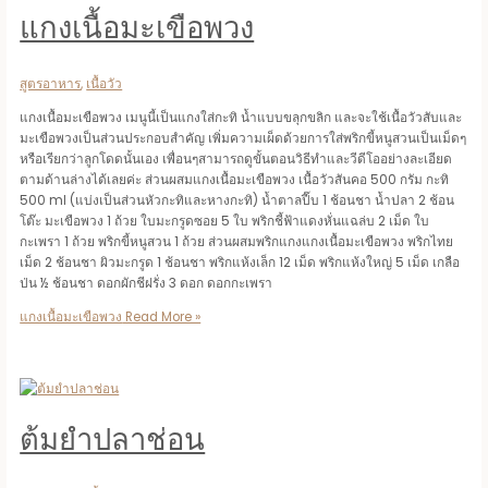
แกงเนื้อมะเขือพวง
สูตรอาหาร
,
เนื้อวัว
แกงเนื้อมะเขือพวง เมนูนี้เป็นแกงใส่กะทิ น้ำแบบขลุกขลิก และจะใช้เนื้อวัวสับและ
มะเขือพวงเป็นส่วนประกอบสำคัญ เพิ่มความเผ็ดด้วยการใส่พริกขี้หนูสวนเป็นเม็ดๆ
หรือเรียกว่าลูกโดดนั้นเอง เพื่อนๆสามารถดูขั้นตอนวิธีทำและวีดีโออย่างละเอียด
ตามด้านล่างได้เลยค่ะ ส่วนผสมแกงเนื้อมะเขือพวง เนื้อวัวสันคอ 500 กรัม กะทิ
500 ml (แบ่งเป็นส่วนหัวกะทิและหางกะทิ) น้ำตาลปี๊บ 1 ช้อนชา น้ำปลา 2 ช้อน
โต๊ะ มะเขือพวง 1 ถ้วย ใบมะกรูดซอย 5 ใบ พริกชี้ฟ้าแดงหั่นแฉล่บ 2 เม็ด ใบ
กะเพรา 1 ถ้วย พริกขี้หนูสวน 1 ถ้วย ส่วนผสมพริกแกงแกงเนื้อมะเขือพวง พริกไทย
เม็ด 2 ช้อนชา ผิวมะกรูด 1 ช้อนชา พริกแห้งเล็ก 12 เม็ด พริกแห้งใหญ่ 5 เม็ด เกลือ
ป่น ½ ช้อนชา ดอกผักชีฝรั่ง 3 ดอก ดอกกะเพรา
แกงเนื้อมะเขือพวง
Read More »
ต้มยำปลาช่อน