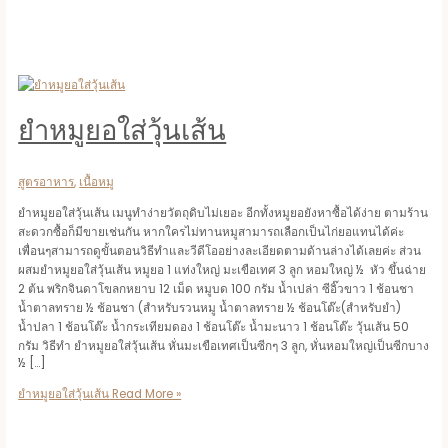
ยำหมูยอใส่วุ้นเส้น
สูตรอาหาร
,
เนื้อหมู
ยำหมูยอใส่วุ้นเส้น เมนูทำง่ายวัตถุดิบไม่เยอะ อีกทั้งหมูยอยังหาซื้อได้ง่าย ตามร้าน
สะดวกซื้อก็มีขายเช่นกัน หากใครไม่ทานหมูสามารถเลือกเป็นไก่ยอแทนได้ค่ะ
เพื่อนๆสามารถดูขั้นตอนวิธีทำและวีดีโออย่างละเอียดตามด้านล่างได้เลยค่ะ ส่วน
ผสมยำหมูยอใส่วุ้นเส้น หมูยอ 1 แท่งใหญ่ มะเขือเทศ 3 ลูก หอมใหญ่ ½ หัว ขึ้นฉ่าย
2 ต้น พริกจินดาโขลกหยาบ 12 เม็ด หมูบด 100 กรัม น้ำเปล่า ซีอิ๊วขาว 1 ช้อนชา
น้ำตาลทราย ½ ช้อนชา (สำหรับรวนหมู น้ำตาลทราย ½ ช้อนโต๊ะ(สำหรับยำ)
น้ำปลา 1 ช้อนโต๊ะ น้ำกระเทียมดอง 1 ช้อนโต๊ะ น้ำมะนาว 1 ช้อนโต๊ะ วุ้นเส้น 50
กรัม วิธีทำ ยำหมูยอใส่วุ้นเส้น หั่นมะเขือเทศเป็นซีกๆ 3 ลูก, หั่นหอมใหญ่เป็นซีกบาง
½ […]
ยำหมูยอใส่วุ้นเส้น
Read More »